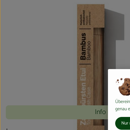
Überein
genau ei
Info
Nur 