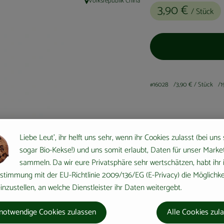
Volksrepublik China
, Herkunft:
3,90 €
/ Stück
#16028
3,90 €
/ Stück
1
Liebe Leut', ihr helft uns sehr, wenn ihr Cookies zulasst (bei uns
sogar Bio-Kekse!) und uns somit erlaubt, Daten für unser Marke
sammeln. Da wir eure Privatsphäre sehr wertschätzen, habt ihr 
stimmung mit der EU-Richtlinie 2009/136/EG (E-Privacy) die Möglichke
nzustellen, an welche Dienstleister ihr Daten weitergebt.
notwendige Cookies zulassen
Alle Cookies zul