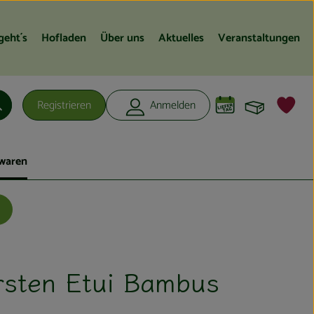
geht´s
Hofladen
Über uns
Aktuelles
Veranstaltungen
Warenko
L
Registrieren
Anmelden
Suchen
waren
sten Etui Bambus
en