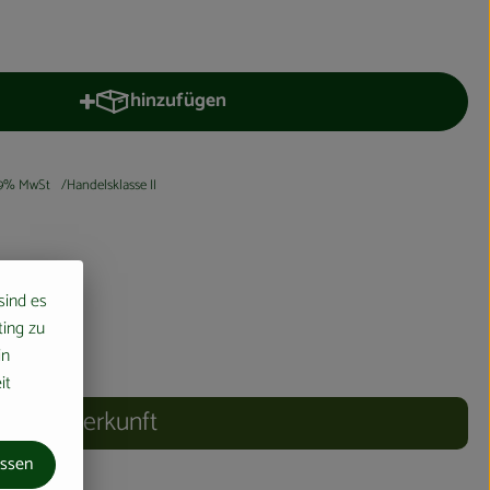
hinzufügen
Produkt zum Warenkorb hinzufügen
9% MwSt
Handelsklasse II
 sind es
ting zu
in
it
Herkunft
assen