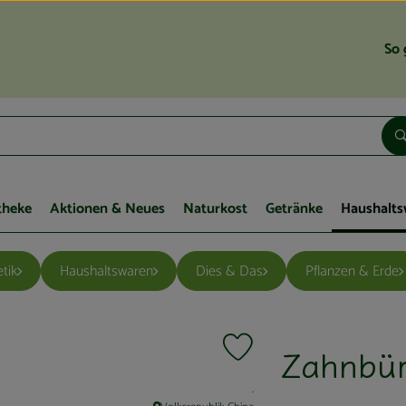
So 
theke
Aktionen & Neues
Naturkost
Getränke
Haushalts
tik
Haushaltswaren
Dies & Das
Pflanzen & Erde
Zahnbür
Produkt zu Favouriten hinzufüg
, Kontrollstelle:
.