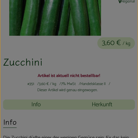
Regional
, Herkunft:
Kühltheke
Aktionen & Neues
Naturkost
3,60 €
/ kg
Getränke
Zucchini
Haushaltswaren
Artikel ist aktuell nicht bestellbar!
So geht´s
#351
3,60 €
/ kg
7% MwSt
Handelsklasse II
Dieser Artikel wird genau eingewogen.
Hofladen
Info
Herkunft
Über uns
Info
Aktuelles
Veranstaltungen
Die Zucchini dürfte einer der wenigen Gemüse sein, für das kein