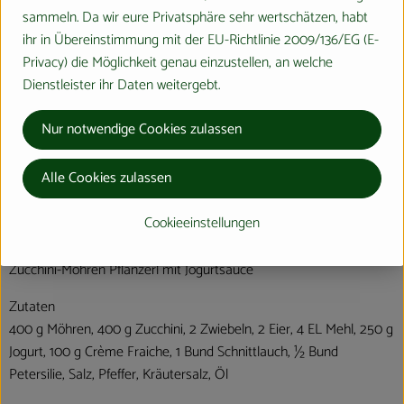
Ernte:
sammeln. Da wir eure Privatsphäre sehr wertschätzen, habt
Es wird ein Messer benötigt:
ihr in Übereinstimmung mit der EU-Richtlinie 2009/136/EG (E-
Je nachdem, ob unreife oder reife Zucchini gebraucht werden,
Privacy) die Möglichkeit genau einzustellen, an welche
schneidet man die Früchte durch einem glatten Schnitt mit dem
Dienstleister ihr Daten weitergebt.
Fruchtansatz zusammen ab.
Nur notwendige Cookies zulassen
Lagerung:
Junge Zucchini sind kühl bis zu zwei Wochen verwendbar.
Alle Cookies zulassen
Ausgereifte Früchte lagern am trocknen, nicht zu kühlem Ort
mehrere Monate.
Cookieeinstellungen
REZEPT:
Zucchini-Möhren Pflanzerl mit Jogurtsauce
Zutaten
400 g Möhren, 400 g Zucchini, 2 Zwiebeln, 2 Eier, 4 EL Mehl, 250 g
Jogurt, 100 g Crème Fraiche, 1 Bund Schnittlauch, ½ Bund
Petersilie, Salz, Pfeffer, Kräutersalz, Öl