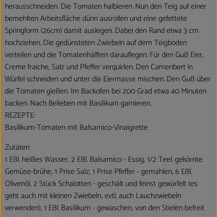
herausschneiden. Die Tomaten halbieren. Nun den Teig auf einer
bemehlten Arbeitsfläche dünn ausrollen und eine gefettete
Springform (26cm) damit auslegen. Dabei den Rand etwa 3 cm
hochziehen. Die gedünsteten Zwiebeln auf dem Teigboden
verteilen und die Tomatenhälften darauflegen. Für den Guß Eier,
Creme fraiche, Salz und Pfeffer verquirlen. Den Camenbert in
Würfel schneiden und unter die Eiermasse mischen. Den Guß über
die Tomaten gießen. Im Backofen bei 200 Grad etwa 40 Minuten
backen. Nach Belieben mit Basilikum garnieren.
REZEPTE:
Basilikum-Tomaten mit Balsamico-Vinaigrette
Zutaten
1 Eßl. heißes Wasser, 2 Eßl. Balsamico - Essig, 1/2 Teel. gekörnte
Gemüse-brühe, 1 Prise Salz, 1 Prise Pfeffer - gemahlen, 6 Eßl.
Olivenöl, 2 Stück Schalotten - geschält und feinst gewürfelt (es
geht auch mit kleinen Zwiebeln, evtl. auch Lauchzwiebeln
verwenden), 1 Eßl. Basilikum - gewaschen, von den Stielen befreit