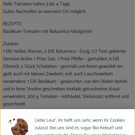
Reife Tomaten halten 3 bis 4 Tage.
Gutes Nachreifen an warmem Ort möglich.
REZEPTE:
Basilikum-Tomaten mit Balsamico-Vinaigrette
Zutaten
1 Eßl. heißes Wasser, 2 Eßl. Balsamico - Essig, 1/2 Teel. gekörnte
Gemüse-brühe, 1 Prise Salz, 1 Prise Pfeffer - gemahlen, 6 Eßl.
Olivenöl, 2 Stück Schalotten - geschält und feinst gewürfelt (es
geht auch mit kleinen Zwiebeln, evtl. auch Lauchzwiebeln
verwenden), 1 Eßl. Basilikum - gewaschen, von den Stielen befreit
und in feine Streifen geschnitten (notfalls getrocknetes Kraut
verwenden), 300 g Tomaten - enthäutet, Stielansatz entfernt und
gesechstelt.
Zubereitung
Liebe Leut', ihr helft uns sehr, wenn ihr Cookies
Wasser, Essig, Gemüsebrühe, Salz und Pfeffer verrühren. Olivenöl
zulasst (bei uns sind es sogar Bio-Kekse!) und
dazugeben und zu einem sämigen Dressing rühren. Dressing mit