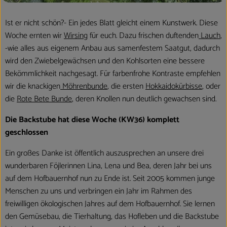
Kühltheke
Ist er nicht schön?- Ein jedes Blatt gleicht einem Kunstwerk. Diese
Aktionen & Neues
Woche ernten wir
Wirsing
für euch. Dazu frischen duftenden
Lauch
,
-wie alles aus eigenem Anbau aus samenfestem Saatgut, dadurch
Naturkost
wird den Zwiebelgewächsen und den Kohlsorten eine bessere
Bekömmlichkeit nachgesagt. Für farbenfrohe Kontraste empfehlen
Getränke
wir die knackigen
Möhrenbunde
, die ersten
Hokkaidokürbisse
, oder
Haushaltswaren
die
Rote Bete Bunde
, deren Knollen nun deutlich gewachsen sind.
Die Backstube hat diese Woche (KW36) komplett
geschlossen
So geht´s
Ein großes Danke ist öffentlich auszusprechen an unsere drei
Hofladen
wunderbaren Föjlerinnen Lina, Lena und Bea, deren Jahr bei uns
auf dem Hofbauernhof nun zu Ende ist. Seit 2005 kommen junge
Über uns
Menschen zu uns und verbringen ein Jahr im Rahmen des
Aktuelles
freiwilligen ökologischen Jahres auf dem Hofbauernhof. Sie lernen
den Gemüsebau, die Tierhaltung, das Hofleben und die Backstube
Veranstaltungen