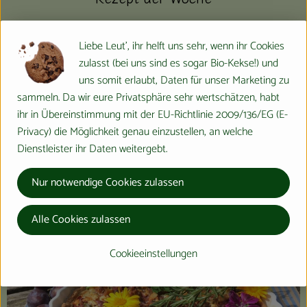
Kürbistarte mit Zwetschgen
Liebe Leut', ihr helft uns sehr, wenn ihr Cookies
zulasst (bei uns sind es sogar Bio-Kekse!) und
uns somit erlaubt, Daten für unser Marketing zu
zur Verfügung gestellt von Katrin Schlick, Lotta Karotta, Gleichen-
sammeln. Da wir eure Privatsphäre sehr wertschätzen, habt
Rittmarshausen
ihr in Übereinstimmung mit der EU-Richtlinie 2009/136/EG (E-
Privacy) die Möglichkeit genau einzustellen, an welche
Dienstleister ihr Daten weitergebt.
Nur notwendige Cookies zulassen
Alle Cookies zulassen
Cookieeinstellungen