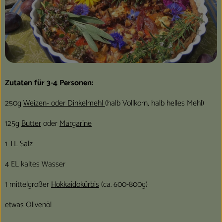
Zutaten für 3-4 Personen:
250g
Weizen- oder Dinkelmehl
(halb Vollkorn, halb helles Mehl)
125g
Butter
oder
Margarine
1 TL Salz
4 EL kaltes Wasser
1 mittelgroßer
Hokkaidokürbis
(ca. 600-800g)
etwas Olivenöl