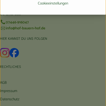
Reinerzauer Str. 13
Cookieeinstellungen
72290 Loßburg/OT Schömberg
DE-ÖKO-006
07446-916047
info@hof-bauern-hof.de
HIER KANNST DU UNS FOLGEN
Externer Link zu https://www.instagram.com/hofbauernhof/
Externer Link zu https://www.facebook.com/farmfarmers
RECHTLICHES
AGB
Impressum
Datenschutz