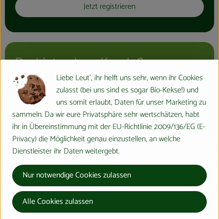
Jetzt registrieren
Kühltheke
Aktionen & Neues
Naturkost
Du bist schon Kunde?
Getränke
Liebe Leut', ihr helft uns sehr, wenn ihr Cookies
zulasst (bei uns sind es sogar Bio-Kekse!) und
Haushaltswaren
uns somit erlaubt, Daten für unser Marketing zu
sammeln. Da wir eure Privatsphäre sehr wertschätzen, habt
ihr in Übereinstimmung mit der EU-Richtlinie 2009/136/EG (E-
So geht´s
Privacy) die Möglichkeit genau einzustellen, an welche
Jetzt einloggen
Dienstleister ihr Daten weitergebt.
Hofladen
Passwort vergessen?
Über uns
Nur notwendige Cookies zulassen
Aktuelles
Alle Cookies zulassen
KONTAKT
Veranstaltungen