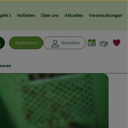
geht´s
Hofladen
Über uns
Aktuelles
Veranstaltungen
Warenko
L
Registrieren
Anmelden
Suchen
waren