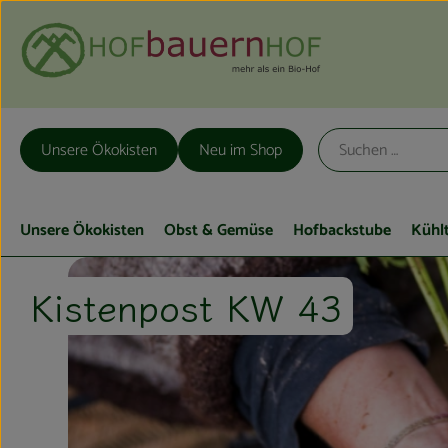
Unsere Ökokisten
Neu im Shop
Unsere Ökokisten
Obst & Gemüse
Hofbackstube
Kühl
Kistenpost KW 43