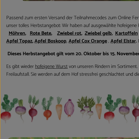
Passend zum ersten Versand der Teilnahmecodes zum Online Fermenti
unser tolles Herbstangebot: Wir haben auf ausgewählte hofeigene
Möhren
,
Rote Bete
,
Zwiebel rot
,
Zwiebel gelb
,
Kartoffeln
Apfel Topaz
,
Apfel Boskoop
,
Apfel Cox Orange
,
Apfel Elstar
.
I
Dieses Herbstangebot gilt vom 20. Oktober bis 15. November
Es gibt wieder
hofeigene Wurst
von unseren Rindern im Sortiment. D
Freilaufstall. Sie werden auf dem Hof stressfrei geschlachtet und 