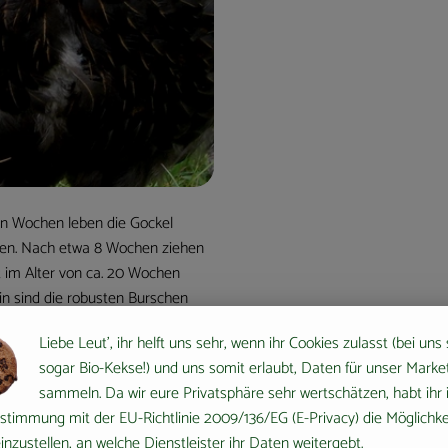
en Wochen leben die Gockel
nen. Nach etwa 8 Wochen ziehen
t im Alter von ca. 20 Wochen
in sind die robusten Burschen
sen.
Liebe Leut', ihr helft uns sehr, wenn ihr Cookies zulasst (bei uns
en, heimischen Getreide.
sogar Bio-Kekse!) und uns somit erlaubt, Daten für unser Marke
sammeln. Da wir eure Privatsphäre sehr wertschätzen, habt ihr 
er ursprünglichen Landwirtschaft
stimmung mit der EU-Richtlinie 2009/136/EG (E-Privacy) die Möglichke
nzustellen, an welche Dienstleister ihr Daten weitergebt.