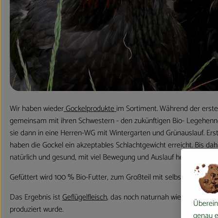
Wir haben wieder
Gockelprodukte
im Sortiment. Während der erst
gemeinsam mit ihren Schwestern - den zukünftigen Bio- Legehen
sie dann in eine Herren-WG mit Wintergarten und Grünauslauf. Ers
haben die Gockel ein akzeptables Schlachtgewicht erreicht. Bis dah
natürlich und gesund, mit viel Bewegung und Auslauf herangewach
Gefüttert wird 100 % Bio-Futter, zum Großteil mit selbst angebaut
Das Ergebnis ist
Geflügelfleisch
, das noch naturnah wie früher in d
Überein
produziert wurde.
genau ei