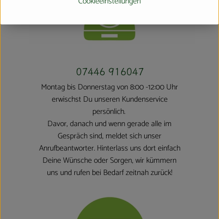
Cookieeinstellungen
07446 916047
Montag bis Donnerstag von 8:00 -12:00 Uhr
erwischst Du unseren Kundenservice
persönlich.
Davor, danach und wenn gerade alle im
Gespräch sind, meldet sich unser
Anrufbeantworter. Hinterlass uns dort einfach
Deine Wünsche oder Sorgen, wir kümmern
uns und rufen bei Bedarf zeitnah zurück!