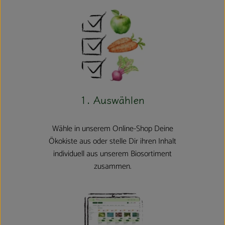
Kühltheke
Aktionen & Neues
Naturkost
Getränke
Haushaltswaren
1. Auswählen
Wähle in unserem Online-Shop Deine
So geht´s
Ökokiste aus oder stelle Dir ihren Inhalt
individuell aus unserem Biosortiment
Hofladen
zusammen.
Über uns
Aktuelles
Veranstaltungen