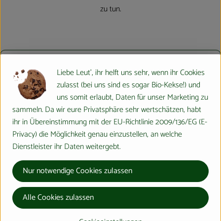
zu tun.
Cookie-Schutz: Hier verbirgt sich externer Inhalt von
Youtube
. Soll
Liebe Leut', ihr helft uns sehr, wenn ihr Cookies
dieser geladen werden? Dabei werden Cookies gesetzt.
zulasst (bei uns sind es sogar Bio-Kekse!) und
uns somit erlaubt, Daten für unser Marketing zu
Einmalig
sammeln. Da wir eure Privatsphäre sehr wertschätzen, habt
ihr in Übereinstimmung mit der EU-Richtlinie 2009/136/EG (E-
Privacy) die Möglichkeit genau einzustellen, an welche
Du hast noch Fragen? Schau doch mal
hier.
Dienstleister ihr Daten weitergebt.
Du möchtest beraten werden? Dann melde
Nur notwendige Cookies zulassen
Dich bei uns:
Alle Cookies zulassen