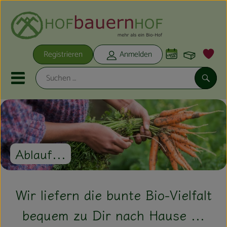
Warenko
Registrieren
Anmelden
Link
Mobiles Menu öffnen oder schli
Suche
Unsere Ökokisten
Neu im Shop
Ablauf...
Unsere Ökokisten
Wir liefern die bunte Bio-Vielfalt
Obst & Gemüse
bequem zu Dir nach Hause ...
Hofbackstube