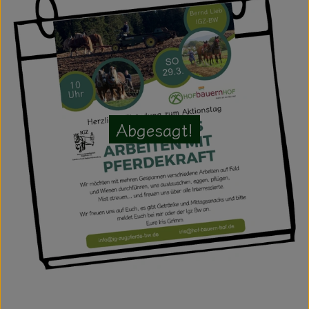
Kühltheke
Aktionen & Neues
Naturkost
Getränke
Abgesagt!
Haushaltswaren
So geht´s
Hofladen
Über uns
Aktuelles
Veranstaltungen