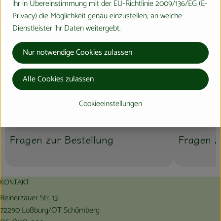
ihr in Übereinstimmung mit der EU-Richtlinie 2009/136/EG (E-
Privacy) die Möglichkeit genau einzustellen, an welche
Dienstleister ihr Daten weitergebt.
Nur notwendige Cookies zulassen
Alle Cookies zulassen
Cookieeinstellungen
Fragen zur Bestellung
Fragen z
KONTAKT
Reinerzauer Str. 13
72290 Loßburg/OT Schömberg