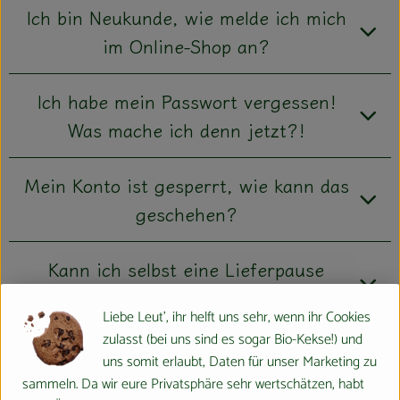
Ich bin Neukunde, wie melde ich mich
Kühltheke
im Online-Shop an?
Aktionen & Neues
Naturkost
Ich habe mein Passwort vergessen!
Was mache ich denn jetzt?!
Getränke
Haushaltswaren
Mein Konto ist gesperrt, wie kann das
geschehen?
So geht´s
Kann ich selbst eine Lieferpause
Hofladen
eintragen?
Liebe Leut', ihr helft uns sehr, wenn ihr Cookies
Über uns
zulasst (bei uns sind es sogar Bio-Kekse!) und
Aktuelles
uns somit erlaubt, Daten für unser Marketing zu
sammeln. Da wir eure Privatsphäre sehr wertschätzen, habt
Veranstaltungen