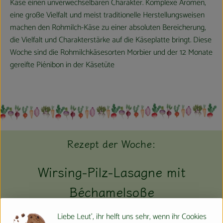
Käse einen unverwechselbaren Charakter. Komplexe Aromen,
eine große Vielfalt und meist traditionelle Herstellungsweisen
machen den Rohmilch-Käse zu einer absoluten Bereicherung,
die Vielfalt und Charakterstärke auf die Käseplatte bringt. Diese
Woche sind die Rohmilchkäsesorten Morbier und der 12 Monate
gereifte Piénibon in der Käsetüte
Rezept der Woche:
Wirsing-Pilz-Lasagne mit
Béchamelsoße
Liebe Leut', ihr helft uns sehr, wenn ihr Cookies