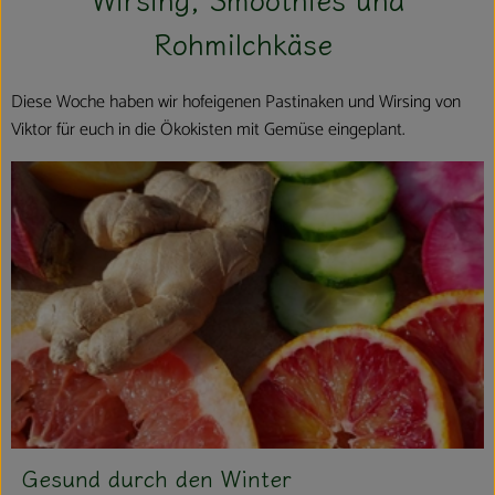
Kühltheke
Rohmilchkäse
Aktionen & Neues
Diese Woche haben wir hofeigenen Pastinaken und Wirsing von
Naturkost
Viktor für euch in die Ökokisten mit Gemüse eingeplant.
Getränke
Haushaltswaren
So geht´s
Hofladen
Über uns
Aktuelles
Gesund durch den Winter
Veranstaltungen