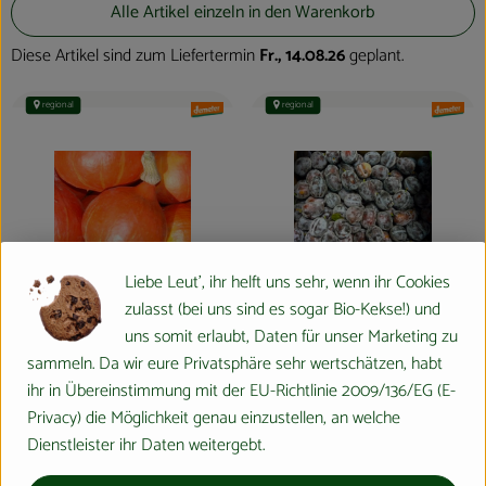
Alle Artikel einzeln in den Warenkorb
Diese Artikel sind zum Liefertermin
Fr., 14.08.26
geplant.
regional
regional
, Verband:
, Verband:
Liebe Leut', ihr helft uns sehr, wenn ihr Cookies
zulasst (bei uns sind es sogar Bio-Kekse!) und
0.8 kg
eingeplant
0.5 kg
eingeplant
uns somit erlaubt, Daten für unser Marketing zu
sammeln. Da wir eure Privatsphäre sehr wertschätzen, habt
5,40 €
/ kg
6,60 €
, Preis:
/ kg
, Preis:
ihr in Übereinstimmung mit der EU-Richtlinie 2009/136/EG (E-
Kürbis Hokkaido HBH
Zwetschgen
Privacy) die Möglichkeit genau einzustellen, an welche
Hofbauernhof
, Herkunft:
Regional
, Herkunft:
Dienstleister ihr Daten weitergebt.
regional
, Verband:
, Verband: