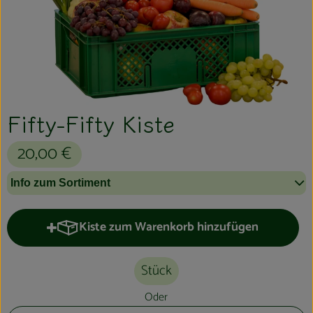
Kühltheke
Aktionen & Neues
Naturkost
Getränke
Fifty-Fifty Kiste
Haushaltswaren
20,00 €
Info zum Sortiment
So geht´s
Hofladen
Kiste zum Warenkorb hinzufügen
Kiste zum Warenkorb hinzufügen
Über uns
Stück
Aktuelles
Oder
Veranstaltungen