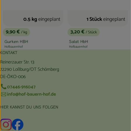
0.5 kg
eingeplant
1 Stück
eingeplant
9,90 €
3,20 €
/ kg
/ Stück
, Preis:
, Preis:
Gurken HBH
Salat HbH
Hofbauernhof
Hofbauernhof
, Herkunft:
, Herkunft:
KONTAKT
Reinerzauer Str. 13
72290 Loßburg/OT Schömberg
DE-ÖKO-006
07446-916047
info@hof-bauern-hof.de
HIER KANNST DU UNS FOLGEN
Externer Link zu https://www.instagram.com/hofbauernhof/
Externer Link zu https://www.facebook.com/farmfarmers