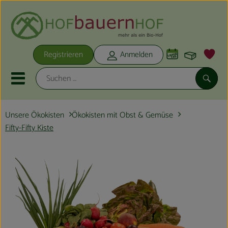
Warenko
Registrieren
Anmelden
Link
Mobiles Menu öffnen oder schli
Suche
Unsere Ökokisten
Ökokisten mit Obst & Gemüse
Unsere Ökokisten
Fifty-Fifty Kiste
Neu im Shop
Unsere Ökokisten
Obst & Gemüse
Hofbackstube