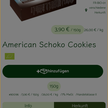
, Kontrollste
FR-BIO-01
Kühltheke
verschiedene
, Herkunft:
Herkunft
Aktionen & Neues
Naturkost
3,90 €
/ 150g
26,00 €
/ kg
Getränke
American Schoko Cookies
Haushaltswaren
So geht´s
hinzufügen
Produkt zum Warenkorb hinzufüge
Hofladen
150g
Über uns
#90096
3,90 €
/ 150g
26,00 €
/ kg
7% MwSt
Handelsklasse II
Aktuelles
Info
Herkunft
Veranstaltungen