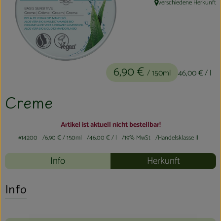
verschiedene Herkunft
, Herkunft:
Kühltheke
Aktionen & Neues
Naturkost
6,90 €
/ 150ml
46,00 €
/ l
Getränke
Haushaltswaren
Creme
Artikel ist aktuell nicht bestellbar!
So geht´s
#14200
6,90 €
/ 150ml
46,00 €
/ l
19% MwSt
Handelsklasse II
Hofladen
Info
Herkunft
Über uns
Info
Aktuelles
Veranstaltungen