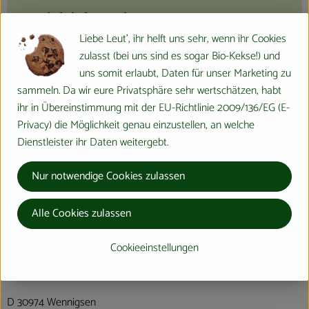
Produktinformationen
Liebe Leut', ihr helft uns sehr, wenn ihr Cookies
zulasst (bei uns sind es sogar Bio-Kekse!) und
Produktdatenblatt
uns somit erlaubt, Daten für unser Marketing zu
sammeln. Da wir eure Privatsphäre sehr wertschätzen, habt
ihr in Übereinstimmung mit der EU-Richtlinie 2009/136/EG (E-
Privacy) die Möglichkeit genau einzustellen, an welche
Herkunft
Dienstleister ihr Daten weitergebt.
Nur notwendige Cookies zulassen
Hersteller: lavera
verschiedene Herkunft
Alle Cookies zulassen
Cookieeinstellungen
Laverana GmbH & Co. KG
D 30974 Wennigsen