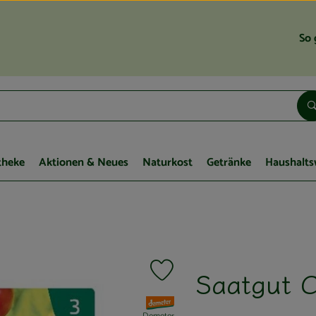
So 
theke
Aktionen & Neues
Naturkost
Getränke
Haushalts
Saatgut C
Produkt zu Favouriten hinzufügen
, Verband: