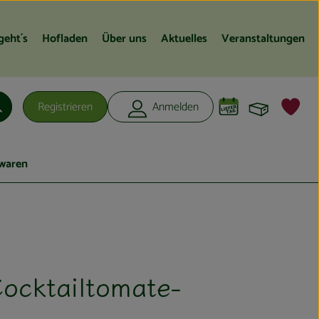
geht´s
Hofladen
Über uns
Aktuelles
Veranstaltungen
Warenko
L
Registrieren
Anmelden
Suchen
waren
ocktailtomate-