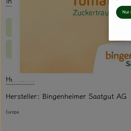
Info
Nur 
Produktinformationen
Produktdatenblatt
Herkunft
Hersteller: Bingenheimer Saatgut AG
Europa