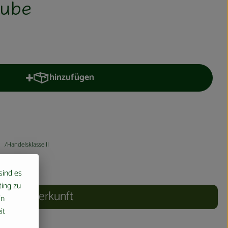
aube
hinzufügen
Produkt zum Warenkorb hinzufügen
Handelsklasse II
 sind es
ting zu
Herkunft
in
it