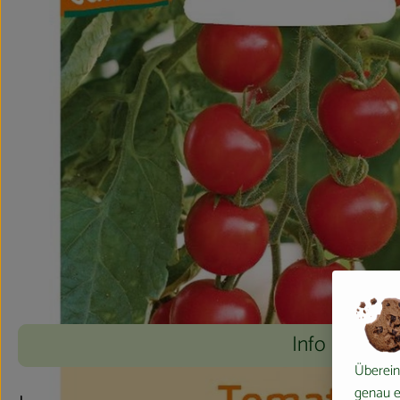
Info
Überein
genau ei