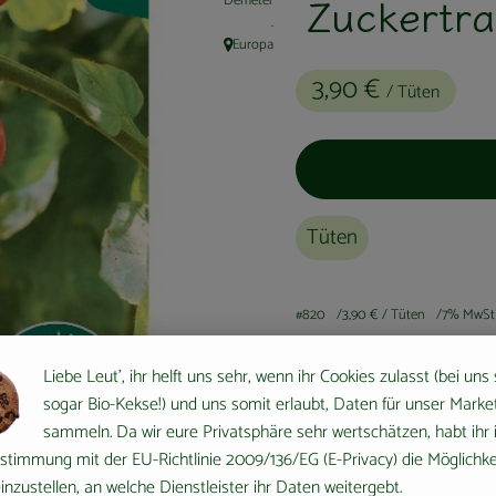
Zuckertr
Demeter
, Kontrollstelle:
.
Europa
, Herkunft:
3,90 €
/ Tüten
Tüten
#820
3,90 €
/ Tüten
7% MwSt
Liebe Leut', ihr helft uns sehr, wenn ihr Cookies zulasst (bei uns
sogar Bio-Kekse!) und uns somit erlaubt, Daten für unser Marke
sammeln. Da wir eure Privatsphäre sehr wertschätzen, habt ihr 
stimmung mit der EU-Richtlinie 2009/136/EG (E-Privacy) die Möglichke
nzustellen, an welche Dienstleister ihr Daten weitergebt.