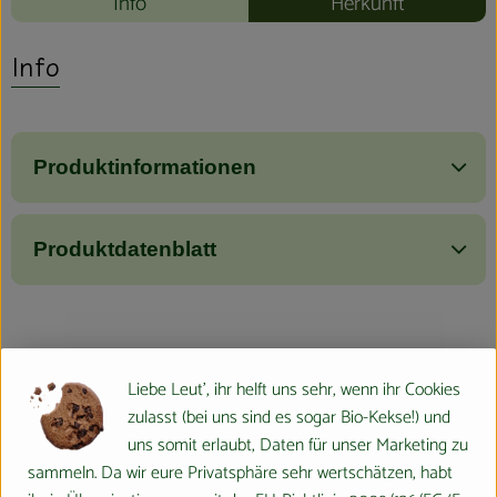
Info
Herkunft
Info
Produktinformationen
Produktdatenblatt
Herkunft
Liebe Leut', ihr helft uns sehr, wenn ihr Cookies
zulasst (bei uns sind es sogar Bio-Kekse!) und
Hersteller: Made by Speick
uns somit erlaubt, Daten für unser Marketing zu
sammeln. Da wir eure Privatsphäre sehr wertschätzen, habt
verschiedene Herkunft