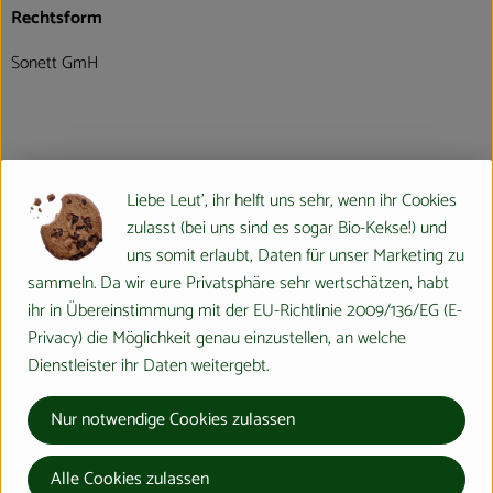
Rechtsform
Sonett GmH
Geschäftsführung
Liebe Leut', ihr helft uns sehr, wenn ihr Cookies
Geschäftsführung: Rebecca Kramer, Kerstin
zulasst (bei uns sind es sogar Bio-Kekse!) und
Schramm
uns somit erlaubt, Daten für unser Marketing zu
sammeln. Da wir eure Privatsphäre sehr wertschätzen, habt
ihr in Übereinstimmung mit der EU-Richtlinie 2009/136/EG (E-
Privacy) die Möglichkeit genau einzustellen, an welche
Markt, Verbreitungsgebiet
Dienstleister ihr Daten weitergebt.
Sonett wird vor allem über den Naturkosthandel
vertrieben. Die Sonett Produkte gibt es in 43
Nur notwendige Cookies zulassen
Ländern. Insgesamt 31 europäischen und 12
außereuropäischen Ländern und in 15 Sprachen.
Alle Cookies zulassen