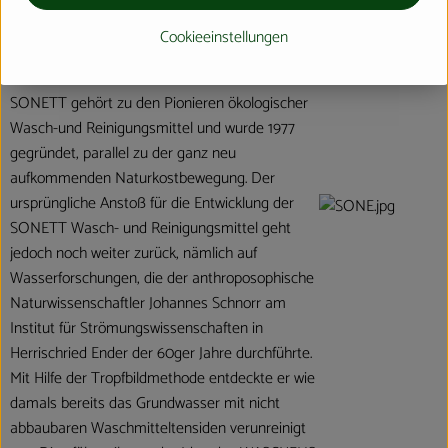
Cookieeinstellungen
Ausgangspunkt
SONETT gehört zu den Pionieren ökologischer
Wasch-und Reinigungsmittel und wurde 1977
gegründet, parallel zu der ganz neu
aufkommenden Naturkostbewegung. Der
ursprüngliche Anstoß für die Entwicklung der
SONETT Wasch- und Reinigungsmittel geht
jedoch noch weiter zurück, nämlich auf
Wasserforschungen, die der anthroposophische
Naturwissenschaftler Johannes Schnorr am
Institut für Strömungswissenschaften in
Herrischried Ender der 60ger Jahre durchführte.
Mit Hilfe der Tropfbildmethode entdeckte er wie
damals bereits das Grundwasser mit nicht
abbaubaren Waschmitteltensiden verunreinigt