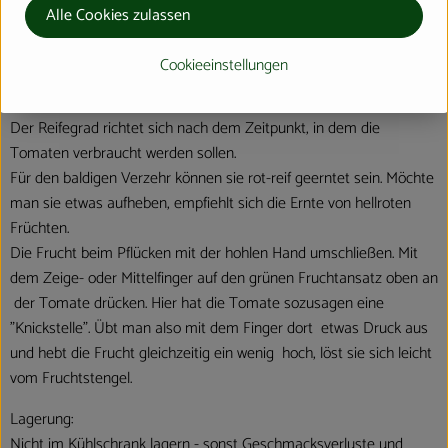
Käse, Fisch, Fleisch, Reis, Eiern...
Alle Cookies zulassen
Auch lassen sich Tomaten gut weiterverarbeiten zu Säften,
Ketschup oder sauer eingelegt.
Cookieeinstellungen
Ernte:
Der Reifegrad richtet sich nach dem Zeitpunkt, in dem die
Tomaten verbraucht werden sollen.
Für den baldigen Verzehr können sie rot-reif geerntet sein. Möchte
man sie etwas aufheben, empfiehlt sich die Ernte von hellroten
Früchten.
Die Frucht beim Pflücken mit der hohlen Hand umschließen. Mit
dem Zeige- oder Mittelfinger auf den grünen Fruchtansatz oben an
der Tomate drücken. Hier hat die Tomate sozusagen eine
"Knickstelle". Übt man also mit dem Finger dort etwas Druck aus
und hebt die Frucht gleichzeitig ein wenig hoch, löst sie sich leicht
vom Fruchtstengel.
Lagerung:
Nicht im Kühlschrank lagern - sonst Geschmacksverluste und