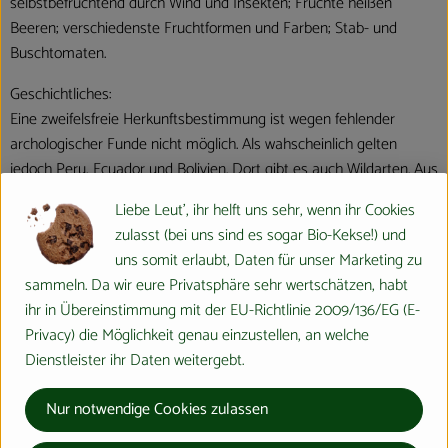
selbstbefruchtend durch Wind und Insekten; Früchte heißen
Beeren; verschiedenste Fruchtformen und Farben; Stab- und
Buschtomaten.
Geschichtliches:
Eine zweifelsfreie Herkunftsbestimmung ist wegen fehlender
archologischer Funde nicht möglich. Als wahscheinlich gelten
jedoch Peru, Ecuador und Bolivien. Dort gibt es auch Wildarten. Aus
dem 5.Jahrh. v.d.Z. liegen Beweise der Tomatenkultur vor. Mit der
Liebe Leut', ihr helft uns sehr, wenn ihr Cookies
Entdeckung Amerikas kam sie zuerst nach Spanien. Im übrigen
zulasst (bei uns sind es sogar Bio-Kekse!) und
Europa galt sie zunächst als giftig (deshalb Zierpflanze); im 18.Jahh.
uns somit erlaubt, Daten für unser Marketing zu
erwerbsmäßiger Anbau; heute große weltwirtschaftliche
sammeln. Da wir eure Privatsphäre sehr wertschätzen, habt
Bedeutung.
ihr in Übereinstimmung mit der EU-Richtlinie 2009/136/EG (E-
Privacy) die Möglichkeit genau einzustellen, an welche
Verwendung:
Dienstleister ihr Daten weitergebt.
Die guten Geschmackseigenschaften der Tomate verbinden sich
mit der erfrischenden Wirkung und mit ihrer anziehenden Farbe
Nur notwendige Cookies zulassen
und lassen sie so einer vielseitigen Verwendung zukommen -
kombiniert mit Zwiebeln, Knoblauch, Olivenöl, Basilicum,Paprika,