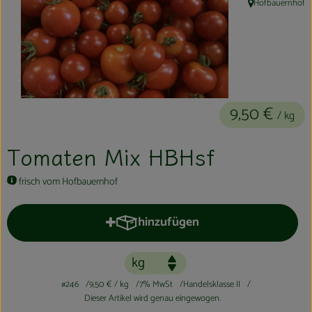
Hofbauernhof
, Herkunft:
Kühltheke
Aktionen & Neues
Naturkost
Getränke
9,50 €
/ kg
Haushaltswaren
Tomaten Mix HBHsf
frisch vom Hofbauernhof
So geht´s
Hofladen
hinzufügen
Produkt zum Warenkorb hinzufüge
Über uns
Aktuelles
#246
9,50 €
/ kg
7% MwSt
Handelsklasse II
Dieser Artikel wird genau eingewogen.
Veranstaltungen