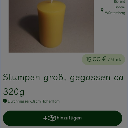
Bioland
Kühltheke
Baden-
, Herkunft:
Württemberg
Aktionen & Neues
Naturkost
Getränke
Haushaltswaren
15,00 €
/ Stück
Stumpen groß, gegossen ca
So geht´s
320g
Hofladen
Über uns
Durchmesser 6,5 cm Höhe 11 cm
Aktuelles
hinzufügen
Produkt zum Warenkorb hinzufüge
Veranstaltungen