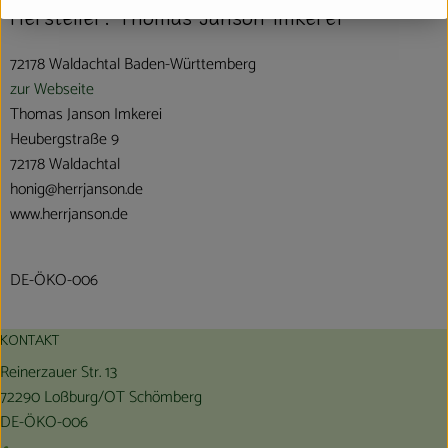
Hersteller: Thomas Janson Imkerei
72178 Waldachtal Baden-Württemberg
zur Webseite
Thomas Janson Imkerei
Heubergstraße 9
72178 Waldachtal
honig@herrjanson.de
www.herrjanson.de
DE-ÖKO-006
KONTAKT
Reinerzauer Str. 13
72290 Loßburg/OT Schömberg
DE-ÖKO-006