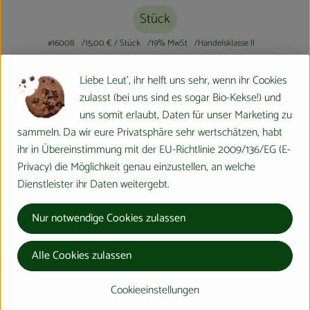
Stück
#16008
15,00 €
/ Stück
19% MwSt
Handelsklasse II
Info
Herkunft
Liebe Leut', ihr helft uns sehr, wenn ihr Cookies
zulasst (bei uns sind es sogar Bio-Kekse!) und
Info
uns somit erlaubt, Daten für unser Marketing zu
sammeln. Da wir eure Privatsphäre sehr wertschätzen, habt
ihr in Übereinstimmung mit der EU-Richtlinie 2009/136/EG (E-
Durchmesser 6,5 cm Höhe 11 cm
Privacy) die Möglichkeit genau einzustellen, an welche
Gewicht ca. 320g
Dienstleister ihr Daten weitergebt.
Produktinformationen
Nur notwendige Cookies zulassen
Alle Cookies zulassen
Herkunft
Cookieeinstellungen