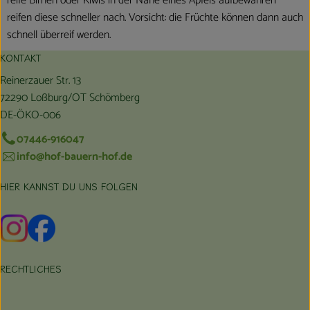
reife Birnen oder Kiwis in der Nähe eines Apfels aufbewahren
reifen diese schneller nach. Vorsicht: die Früchte können dann auch
schnell überreif werden.
KONTAKT
Reinerzauer Str. 13
72290 Loßburg/OT Schömberg
DE-ÖKO-006
07446-916047
info@hof-bauern-hof.de
HIER KANNST DU UNS FOLGEN
Externer Link zu https://www.instagram.com/hofbauernhof/
Externer Link zu https://www.facebook.com/farmfarmers
RECHTLICHES