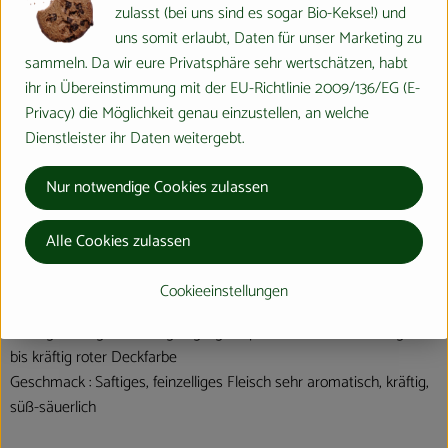
Cybele – Süß
zulasst (bei uns sind es sogar Bio-Kekse!) und
Große Frucht, Grundfarbe gelbliche, mit viel rot streifiger
uns somit erlaubt, Daten für unser Marketing zu
Deckfarbe
sammeln. Da wir eure Privatsphäre sehr wertschätzen, habt
Geschmack: Süße Sorte im frühen Sortiment, fest, saftig
ihr in Übereinstimmung mit der EU-Richtlinie 2009/136/EG (E-
Privacy) die Möglichkeit genau einzustellen, an welche
Dienstleister ihr Daten weitergebt.
Pinova – Süß
Mittelgroße Frucht, stumpfkegelförmig, Grundfarbe goldgelb, mit
Nur notwendige Cookies zulassen
bis zu ¾ orangeroter Deckfarbe leuchtend rot, Schale etwas rau
Geschmack: Süßlich-säuerlich, aromatisch und fruchtig mit
Alle Cookies zulassen
zunehmender Lagerung süßer werdend
Cookieeinstellungen
Elstar – Leicht säuerlich
Mittelgroßer, gleichmäßig kugeliger Apfel mit bis zu 2/3 oranger,
bis kräftig roter Deckfarbe
Geschmack : Saftiges, feinzelliges Fleisch sehr aromatisch, kräftig,
süß-säuerlich