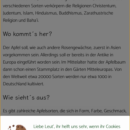
verschiedenen Sorten verkörpern die Religionen Christentum,
Judentum, Islam, Hinduismus, Buddhismus, Zarathustrische
Religion und Baha’i.
Wo kommt´s her?
Der Apfel soll, wie auch andere Rosengewächse, zuerst in Asien
vorgekommen sein. Allerdings soll er bereits in der Antike in
Europa eingeführt worden sein. Im Mittelalter hatte der Apfelbaum
dann schon einen Stammplatz in den Gärten Mitteleuropas. Von
den Weltweit etwa 20000 Sorten werden nur etwa 1000 in
Deutschland kultiviert.
Wie sieht´s aus?
Es gibt zahlreiche Apfelsorten, die sich in Form, Farbe, Geschmack,
Konsistenz, Erntezeitpunkt und Lagerfähigkeit unterscheiden, z.B.:
Liebe Leut', ihr helft uns sehr, wenn ihr Cookies