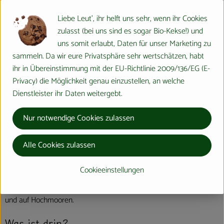
Liebe Leut', ihr helft uns sehr, wenn ihr Cookies
Heidelbeere
zulasst (bei uns sind es sogar Bio-Kekse!) und
uns somit erlaubt, Daten für unser Marketing zu
Wussten Sie´s schon?
sammeln. Da wir eure Privatsphäre sehr wertschätzen, habt
ihr in Übereinstimmung mit der EU-Richtlinie 2009/136/EG (E-
Die deutsche Bezeichnung der Heidelbeere geht wohl auf "die auf
Privacy) die Möglichkeit genau einzustellen, an welche
der Heide wachsende Beere" zurück. Bekannt ist die Heidelbeere
Dienstleister ihr Daten weitergebt.
aber auch unter anderen Namen wie z. B. Blaubeere,
Schwarzbeere, Bickbeere oder Waldbeere.
Nur notwendige Cookies zulassen
Wo kommt´s her?
Alle Cookies zulassen
Sie ist nahezu in der gesamten kalten und kalt-gemäßigten
Cookieeinstellungen
nördlichen Hemisphäre zu Hause und wächst bevorzugt als
Unterwuchs in nicht allzu schattigen Kiefern- und Fichtenwäldern
und auf Hochmooren.
Was ist drin?