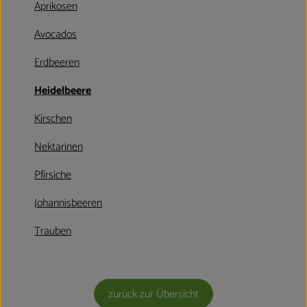
Aprikosen
Kühltheke
Avocados
Aktionen & Neues
Erdbeeren
Naturkost
Heidelbeere
Getränke
Kirschen
Haushaltswaren
Nektarinen
Pfirsiche
So geht´s
Johannisbeeren
Hofladen
Trauben
Über uns
Aktuelles
zurück zur Übersicht
Veranstaltungen