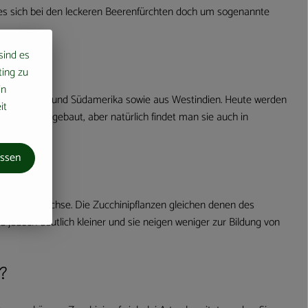
 es sich bei den leckeren Beerenfürchten doch um sogenannte
 sind es
ting zu
in
aus Latein- und Südamerika sowie aus Westindien. Heute werden
it
eerraum angebaut, aber natürlich findet man sie auch in
assen
 Kürbisgewächse. Die Zucchinipflanzen gleichen denen des
d jedoch deutlich kleiner und sie neigen weniger zur Bildung von
?