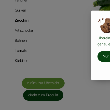
Fenchel
Gurken
Zucchini
Artischocke
Überein
Bohnen
genau ei
Tomate
Nur 
Kürbisse
zurück zur Übersicht
direkt zum Produkt