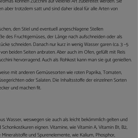
romas können Zucchini auf vielerlei Art zubereitet werden. Sie
 aber trotzdem satt und sind daher ideal für alle Arten von
schen, den Stiel und eventuell angeschlagene Stellen
ße des Fruchtgemüses, der Länge nach aufschneiden oder als
tücke schneiden. Danach nur kurz in wenig Wasser garen (ca. 3 –5
von beiden Seiten anbraten. Aber auch im Ofen, gefüllt mit Reis
cchini hervorragend. Auch als Rohkost kann man sie gut genießen.
sweise mit anderen Gemüsesorten wie roten Paprika, Tomaten,
gerichten oder Salaten. Die Inhaltsstoffe der einzelnen Sorten
ecker und machen fit.
aus Wasser, weswegen sie auch als leicht bekömmlich gelten und
 Schonkostkuren eignen. Vitamine, wie Vitamin A, Vitamin B1, B2,
e Mineralstoffe und Spurenelemente, wie Kalium, Phosphor,