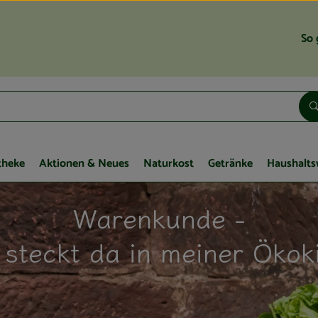
So 
theke
Aktionen & Neues
Naturkost
Getränke
Haushalts
Warenkunde -
steckt da in meiner Ökok