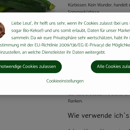
Kürbissen. Kein Wunder, handelt
Sommerkürbisse.
Liebe Leut', ihr helft uns sehr, wenn ihr Cookies zulasst (bei uns
Wo kommt´s her?
sogar Bio-Kekse!) und uns somit erlaubt, Daten für unser Marke
sammeln. Da wir eure Privatsphäre sehr wertschätzen, habt ihr 
Ursprünglich stammten Zucchini 
stimmung mit der EU-Richtlinie 2009/136/EG (E-Privacy) die Möglichke
Sie jedoch vorwiegend im Mittelm
nzustellen, an welche Dienstleister ihr Daten weitergebt.
deutschen Gärten.
notwendige Cookies zulassen
Alle Cookies zul
Wie sieht´s aus?
Cookieeinstellungen
Zucchini gehören zur Familie der
Gemüsekürbisses, ihre Blätter sin
Ranken.
Wie verwende ich`s