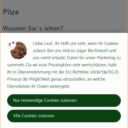
Pilze
Wussten Sie´s schon?
Nicht Pflanze, nicht Tier — Pilze sind ganz außergewöhnliche
Liebe Leut', ihr helft uns sehr, wenn ihr Cookies
Wesen, denn sie bilden eine eigene Gattung. Genauso wie
zulasst (bei uns sind es sogar Bio-Kekse!) und
Menschen und Tiere atmen sie Sauerstoff ein und geben
uns somit erlaubt, Daten für unser Marketing zu
Kohlendioxid ab. Zudem bauen sie ihre Nahrung mit Hilfe von
sammeln. Da wir eure Privatsphäre sehr wertschätzen, habt
Enzymen ab. Doch sie verbreiten sich über Sporen und ihr Körper
ihr in Übereinstimmung mit der EU-Richtlinie 2009/136/EG (E-
wird, wie der von Insekten, durch Chitin gestützt. Weltweit sind
Privacy) die Möglichkeit genau einzustellen, an welche
etwa 120.000 verschiedene Pilzarten bekannt. Allein in
Dienstleister ihr Daten weitergebt.
Mitteleuropa gibt es 4.000 Großpilzarten.
Nur notwendige Cookies zulassen
Wo kommt´s her?
Alle Cookies zulassen
Pilze haben nahezu jeden Lebensraum der Erde bevölkert und sind
besonders erfinderisch, wenn es darum geht, neue zu erschließen.