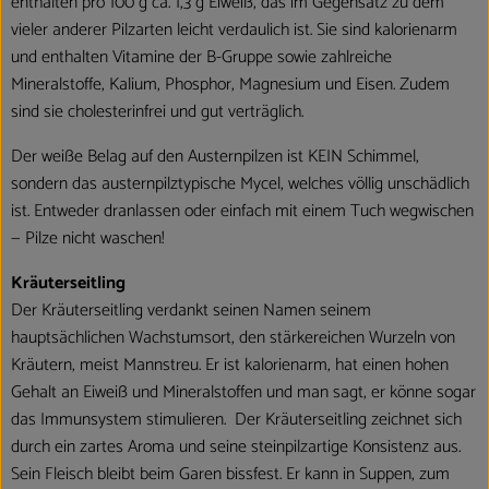
enthalten pro 100 g ca. 1,3 g Eiweiß, das im Gegensatz zu dem
vieler anderer Pilzarten leicht verdaulich ist. Sie sind kalorienarm
und enthalten Vitamine der B-Gruppe sowie zahlreiche
Mineralstoffe, Kalium, Phosphor, Magnesium und Eisen. Zudem
sind sie cholesterinfrei und gut verträglich.
Der weiße Belag auf den Austernpilzen ist KEIN Schimmel,
sondern das austernpilztypische Mycel, welches völlig unschädlich
ist. Entweder dranlassen oder einfach mit einem Tuch wegwischen
— Pilze nicht waschen!
Kräuterseitling
Der Kräuterseitling verdankt seinen Namen seinem
hauptsächlichen Wachstumsort, den stärkereichen Wurzeln von
Kräutern, meist Mannstreu. Er ist kalorienarm, hat einen hohen
Gehalt an Eiweiß und Mineralstoffen und man sagt, er könne sogar
das Immunsystem stimulieren. Der Kräuterseitling zeichnet sich
durch ein zartes Aroma und seine steinpilzartige Konsistenz aus.
Sein Fleisch bleibt beim Garen bissfest. Er kann in Suppen, zum