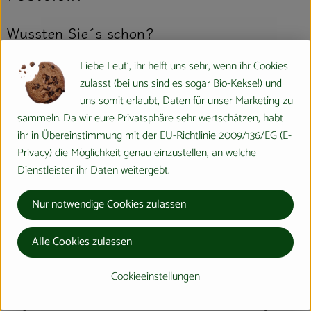
Wussten Sie´s schon?
Liebe Leut', ihr helft uns sehr, wenn ihr Cookies
Der Postelein, auch Portulak, Gewöhnliches Tellerkraut oder Kuba-
zulasst (bei uns sind es sogar Bio-Kekse!) und
Spinat genannt, ist ein Blattgemüse, das hierzulande bisher
uns somit erlaubt, Daten für unser Marketing zu
weniger Beachtung fand. Mittlerweile wird es aber nicht mehr nur
sammeln. Da wir eure Privatsphäre sehr wertschätzen, habt
von Gourmets geschätzt und gegessen, sondern auch von
ihr in Übereinstimmung mit der EU-Richtlinie 2009/136/EG (E-
Anhängern der gesunden Küche beachtet. Aus diesem Grunde ist
Privacy) die Möglichkeit genau einzustellen, an welche
der Postelein mittlerweile auch wieder auf deutschen Märkten zu
Dienstleister ihr Daten weitergebt.
bekommen.
Wo kommt´s her?
Nur notwendige Cookies zulassen
Die Wildform dieses Krauts stammt aus dem vorderasiatischen
Alle Cookies zulassen
Raum bis hin zum Himalaja. Schon die Alten Ägypter schätzten
den Portulak schon als Gemüse und Heilpflanze. In Europa gab es
Cookieeinstellungen
ihn bereits im Mittelalter, allerdings geriet er dann in
Vergessenheit. Heute schätzen ihn deshalb nur noch wenige