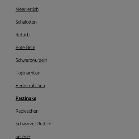
Kühltheke
Meerrettich
Aktionen & Neues
Schalotten
Naturkost
Rettich
Getränke
Rote Bete
Haushaltswaren
Schwarzwurzeln
Topinambur
So geht´s
Herbstrübchen
Hofladen
Pastinake
Über uns
Radieschen
Schwarzer Rettich
Aktuelles
Sellerie
Veranstaltungen