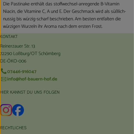
Die Pastinake enthält das stoffwechsel-anregende B-Vitamin
Niacin, die Vitamine C, A und E. Der Geschmack wird als süßlich-
nussig bis würzig-scharf beschrieben. Am besten entfalten die
würzigen Wurzeln ihr Aroma nach dem ersten Frost.
KONTAKT
Reinerzauer Str. 13
72290 Loßburg/OT Schömberg
DE-ÖKO-006
07446-916047
info@hof-bauern-hof.de
HIER KANNST DU UNS FOLGEN
Externer Link zu https://www.instagram.com/hofbauernhof/
Externer Link zu https://www.facebook.com/farmfarmers
RECHTLICHES