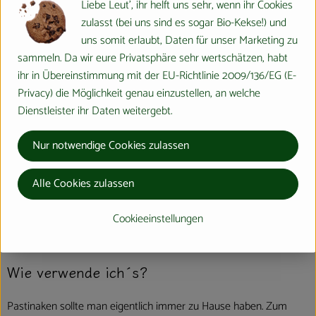
Liebe Leut', ihr helft uns sehr, wenn ihr Cookies
Pastinake
zulasst (bei uns sind es sogar Bio-Kekse!) und
uns somit erlaubt, Daten für unser Marketing zu
Wussten Sie´s schon?
sammeln. Da wir eure Privatsphäre sehr wertschätzen, habt
ihr in Übereinstimmung mit der EU-Richtlinie 2009/136/EG (E-
Die fleischige Wurzel wird auch Moorwurzel, Hammel- oder
Privacy) die Möglichkeit genau einzustellen, an welche
Hirschmöhre genannt.
Dienstleister ihr Daten weitergebt.
Wo kommt´s her?
Nur notwendige Cookies zulassen
Sie zählte bis Mitte des 18. Jahrhunderts zu den wichtigsten
Alle Cookies zulassen
Grundnahrungsmitteln in Deutschland. Kartoffel und Karotte
verdrängten sie in den letzten Jahrzehnten. Vielen Bauern war
Cookieeinstellungen
leider die siebenmonatige Wartezeit von der Saat bis zur Ernte
einfach zu lang.
Wie verwende ich´s?
Pastinaken sollte man eigentlich immer zu Hause haben. Zum