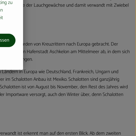
ting zu
s der Familie der Lauchgewächse und damit verwandt mit Zwiebel
in
it
assen
ien und wurden von Kreuzrittern nach Europa gebracht. Der
israelischen Hafenstadt Aschkelon am Mittelmeer ab, in dem sich
. an Land gingen.
n Ländern in Europa wie Deutschland, Frankreich, Ungarn und
r im Schalotten Anbau ist Mexiko. Schalotten sind ganzjährig
r Schalotten ist von August bis November, den Rest des Jahres wird
er Importware versorgt, auch den Winter über, denn Schalotten
erwandt ist erkennt man auf den ersten Blick. Ab dem zweiten