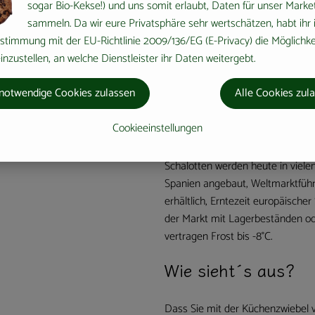
sogar Bio-Kekse!) und uns somit erlaubt, Daten für unser Marke
sind Speise- und Würzgemüse au
sammeln. Da wir eure Privatsphäre sehr wertschätzen, habt ihr 
und Knoblauch.
stimmung mit der EU-Richtlinie 2009/136/EG (E-Privacy) die Möglichke
nzustellen, an welche Dienstleister ihr Daten weitergebt.
Wo kommt´s her?
notwendige Cookies zulassen
Alle Cookies zul
Schalotten stammen aus Vorderas
Name Schalotten stammt von der 
Cookieeinstellungen
viele Kreuzfahrer einschifften bzw
Schalotten werden heute in viele
Spanien angebaut, Weltmarktführe
erhältlich, Erntezeit europäische
der Markt mit Lagerbeständen od
vertragen Frost bis -8°C.
Wie sieht´s aus?
Dass Sie mit der Küchenzwiebel v