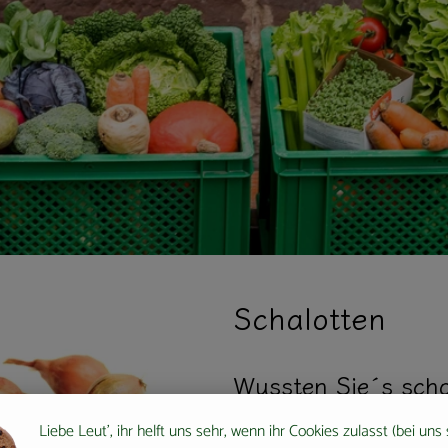
Schalotten
Wussten Sie´s sch
Liebe Leut', ihr helft uns sehr, wenn ihr Cookies zulasst (bei uns
Schalotten, auch Edelzwiebel, Ask