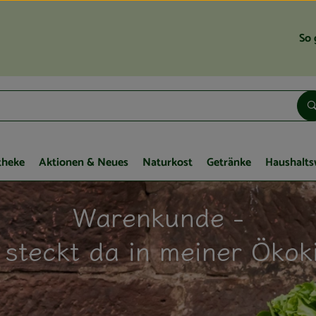
So 
theke
Aktionen & Neues
Naturkost
Getränke
Haushalts
Warenkunde -
steckt da in meiner Ökok