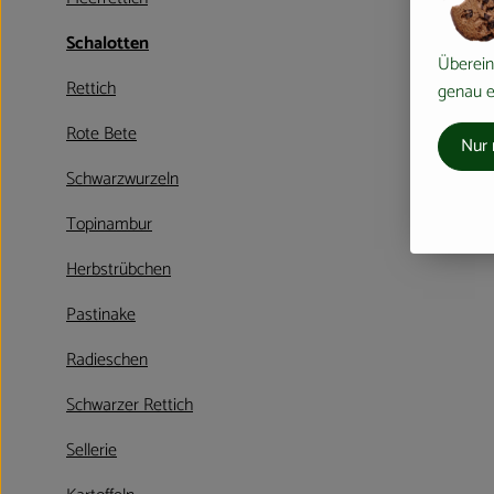
Schalotten
Überein
Rettich
genau ei
Rote Bete
Nur 
Schwarzwurzeln
Topinambur
Herbstrübchen
Pastinake
Radieschen
Schwarzer Rettich
Sellerie