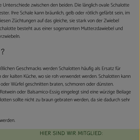
e Unterschiede zwischen den beiden. Die länglich ovale Schalotte
ester. Ihre Schale kann bräunlich, gelb oder rötlich gefärbt sein, im
 diesen Züchtungen auf das gleiche, sie stark von der Zwiebel
Schalotte besteht aus einer sogenannten Mutterzdawiebel und
rzwiebeln.
s?
süßlichen Geschmacks werden Schalotten häufig als Ersatz für
 der kalten Küche, wo sie roh verwendet werden. Schalotten kann
oder Würfel geschnitten braten, schmoren oder dünsten.
otwein oder Balsamico-Essig eingelegt sind eine würzige Beilage
lotten sollte nicht zu braun gebraten werden, da sie dadurch sehr
 werden.
HIER SIND WIR MITGLIED: