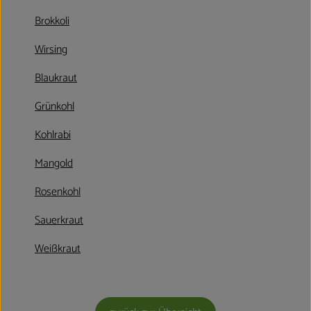
Kühltheke
Brokkoli
Aktionen & Neues
Wirsing
Naturkost
Blaukraut
Getränke
Grünkohl
Haushaltswaren
Kohlrabi
Mangold
So geht´s
Rosenkohl
Hofladen
Sauerkraut
Über uns
Weißkraut
Aktuelles
Veranstaltungen