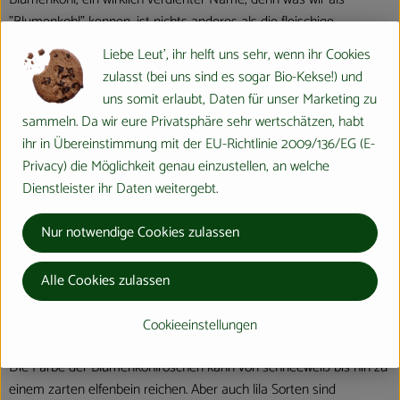
"Blumenkohl" kennen, ist nichts anderes als die fleischige
Verdickung der noch fest geschlossenen und verzweigten Masse
Liebe Leut', ihr helft uns sehr, wenn ihr Cookies
des Blütenstandes. Bekannt ist der Blumenkohl aber auch unter
zulasst (bei uns sind es sogar Bio-Kekse!) und
zahlreichen anderen Namen wie Karfiol (Österreich), Blütenkohl,
uns somit erlaubt, Daten für unser Marketing zu
Italienischer Kohl, Traubenkohl oder Käsekohl.
sammeln. Da wir eure Privatsphäre sehr wertschätzen, habt
ihr in Übereinstimmung mit der EU-Richtlinie 2009/136/EG (E-
Wo kommt´s her?
Privacy) die Möglichkeit genau einzustellen, an welche
Dienstleister ihr Daten weitergebt.
Ursprünglich stammt die Weiterentwicklung des Wildkohls aus
Kleinasien. Wahrscheinlich waren es die Griechen, die den
Nur notwendige Cookies zulassen
Blumenkohl nach Europa, vor allem nach Italien, brachten. Erwähnt
wurden Kohlgewächse als Gemüsepflanzen bereits in der Antike
Alle Cookies zulassen
bei den alten Griechen und Römern.
Wie sieht´s aus?
Cookieeinstellungen
Die Farbe der Blumenkohlröschen kann von schneeweiß bis hin zu
einem zarten elfenbein reichen. Aber auch lila Sorten sind