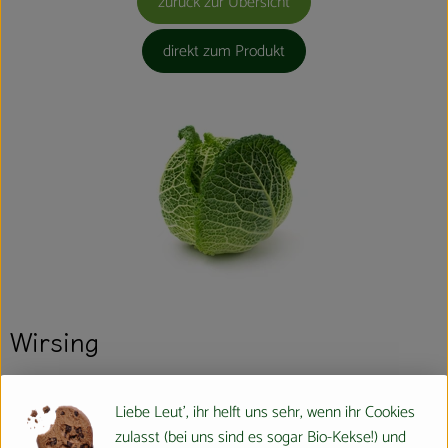
zurück zur Übersicht
direkt zum Produkt
Wirsing
Wussten Sie´s schon?
Liebe Leut', ihr helft uns sehr, wenn ihr Cookies
zulasst (bei uns sind es sogar Bio-Kekse!) und
Wirsing auch Wirsingkohl, Welschkohl, Welschkraut, schweizerisch