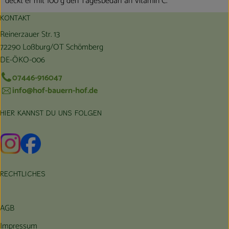
deckt er mit 100 g den Tagesbedarf an Vitamin C.
KONTAKT
Reinerzauer Str. 13
72290 Loßburg/OT Schömberg
DE-ÖKO-006
07446-916047
info@hof-bauern-hof.de
HIER KANNST DU UNS FOLGEN
Externer Link zu https://www.instagram.com/hofbauernhof/
Externer Link zu https://www.facebook.com/farmfarmers
RECHTLICHES
AGB
Impressum