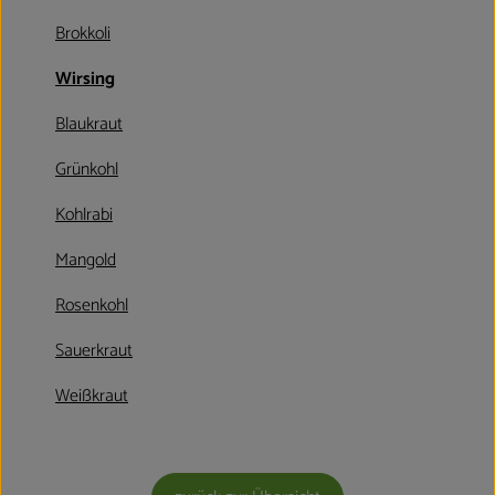
Kühltheke
Brokkoli
Aktionen & Neues
Wirsing
Naturkost
Blaukraut
Getränke
Grünkohl
Haushaltswaren
Kohlrabi
Mangold
So geht´s
Rosenkohl
Hofladen
Sauerkraut
Über uns
Weißkraut
Aktuelles
Veranstaltungen