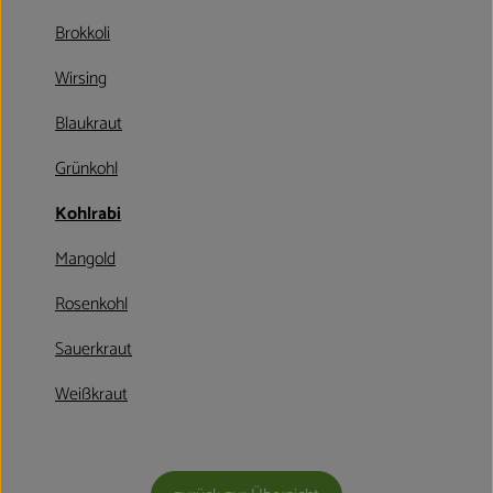
Kühltheke
Brokkoli
Aktionen & Neues
Wirsing
Naturkost
Blaukraut
Getränke
Grünkohl
Haushaltswaren
Kohlrabi
Mangold
So geht´s
Rosenkohl
Hofladen
Sauerkraut
Über uns
Weißkraut
Aktuelles
Veranstaltungen