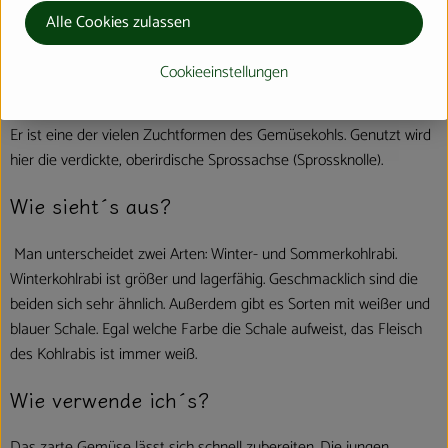
Stängelrübe, in Wien auch Kohlrübe genannt, ist eine
Alle Cookies zulassen
Gemüsepflanze.
Cookieeinstellungen
Wo kommt´s her?
Er ist eine der vielen Zuchtformen des Gemüsekohls. Genutzt wird
hier die verdickte, oberirdische Sprossachse (Sprossknolle).
Wie sieht´s aus?
Man unterscheidet zwei Arten: Winter- und Sommerkohlrabi.
Winterkohlrabi ist größer und lagerfähig. Geschmacklich sind die
beiden sich sehr ähnlich. Außerdem gibt es Sorten mit weißer und
blauer Schale. Egal welche Farbe die Schale aufweist, das Fleisch
des Kohlrabis ist immer weiß.
Wie verwende ich´s?
Das zarte Gemüse lässt sich schnell zubereiten. Die jungen